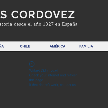
S CORDOVEZ
storia desde el año 1327 en España
ÑA
CHILE
AMÉRICA
FAMILIA
Widget Didn’t Load
Check your internet and refresh
this page.
If that doesn’t work, contact us.